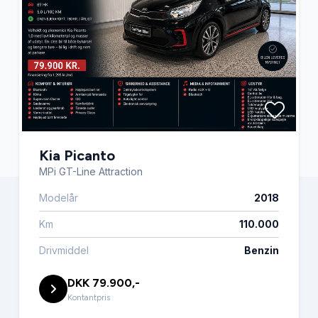
Kia Picanto
MPi GT-Line Attraction
Modelår
2018
Km
110.000
Drivmiddel
Benzin
DKK 79.900,-
Kontantpris