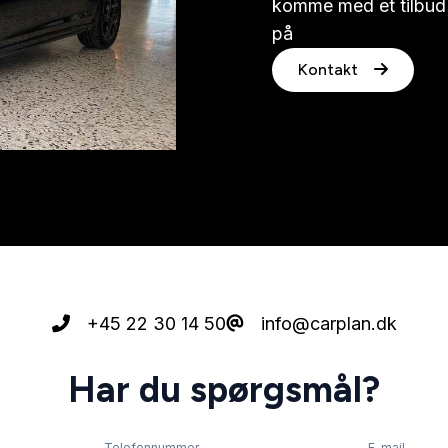
komme med et tilbud p
på
22 30 14 50
Kontakt
+45 22 30 14 50
info@carplan.dk
Har du spørgsmål?
Telefonnummer
E-mail