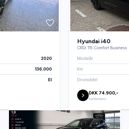
Hyundai i40
CRDi 115 Comfort Business
2020
Modelår
136.000
Km
El
Drivmiddel
DKK 74.900,-
Kontantpris