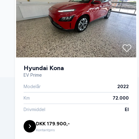
Hyundai Kona
EV Prime
Modelår
2022
Km
72.000
Drivmiddel
El
DKK 179.900,-
Kontantpris