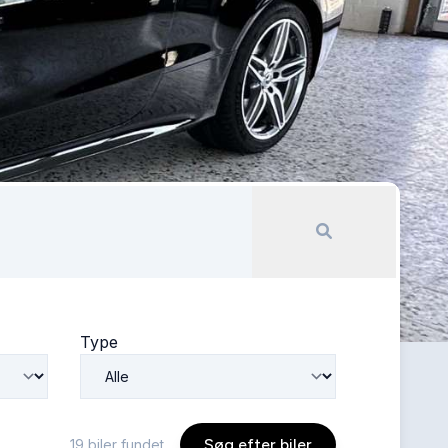
Type
Søg efter biler
19
biler fundet