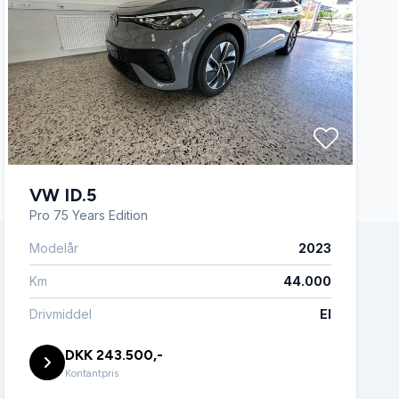
VW ID.5
Pro 75 Years Edition
Modelår
2023
Km
44.000
Drivmiddel
El
DKK 243.500,-
Kontantpris