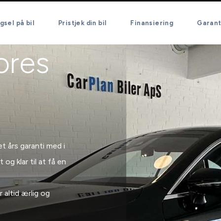
sel på bil
Pristjek din bil
Finansiering
Garanti
ores
et års garanti med i
 og klar til at få en
 altid ærlig og