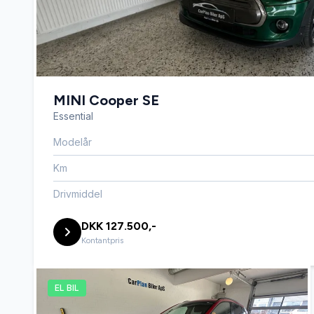
MINI Cooper SE
Essential
Modelår
Km
Drivmiddel
DKK 127.500,-
Kontantpris
EL BIL